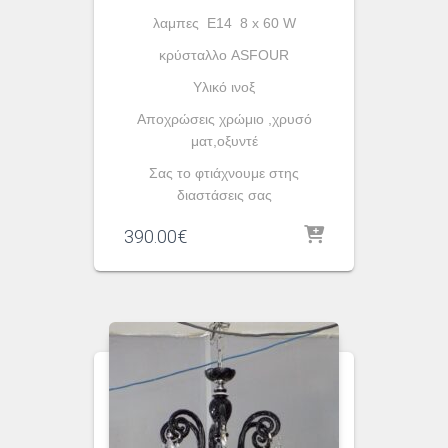
λαμπες Ε14 8 x 60 W
κρύσταλλο ASFOUR
Yλικό ινοξ
Αποχρώσεις χρώμιο ,χρυσό
ματ,οξυντέ
Σας το φτιάχνουμε στης
διαστάσεις σας
390.00
€