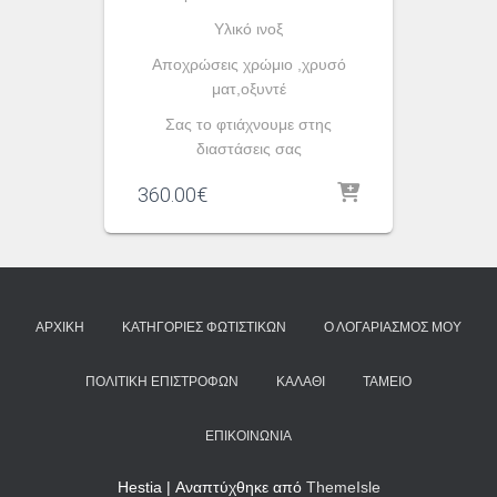
Yλικό ινοξ
Αποχρώσεις χρώμιο ,χρυσό
ματ,οξυντέ
Σας το φτιάχνουμε στης
διαστάσεις σας
360.00
€
ΑΡΧΙΚΉ
ΚΑΤΗΓΟΡΊΕΣ ΦΩΤΙΣΤΙΚΏΝ
Ο ΛΟΓΑΡΙΑΣΜΌΣ ΜΟΥ
ΠΟΛΙΤΙΚΉ ΕΠΙΣΤΡΟΦΏΝ
ΚΑΛΆΘΙ
ΤΑΜΕΊΟ
ΕΠΙΚΟΙΝΩΝΊΑ
Hestia | Αναπτύχθηκε από
ThemeIsle