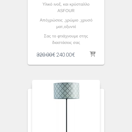
Yλικό ινοξ, και κρύσταλλο
ASFOUR
Απόχρώσεις ,χρώμιο ,χρυσό
ματ,οξυντέ
Σας το φτιάχνουμε στης
διαστάσεις σας
Original
Η
320.00
€
240.00
€
price
τρέχουσα
was:
τιμή
320.00€.
είναι:
240.00€.