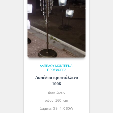
ΔΑΠΈΔΟΥ ΜΟΝΤΈΡΝΑ
ΠΡΟΣΦΟΡΕΣ
Δαπέδου κρυστάλλινο
1006
Διαστάσεις
υψος 160 cm
λάμπες G9 4 X 60W