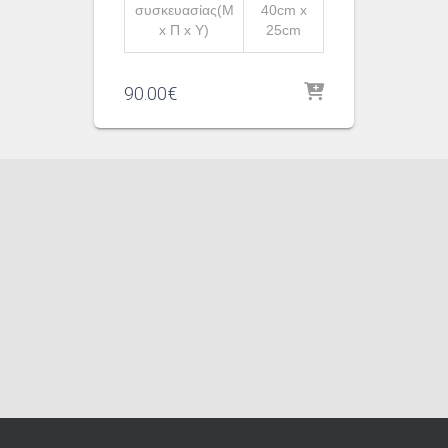
συσκευασίας(Μ
40cm x
x Π x Υ)
25cm
90.00
€