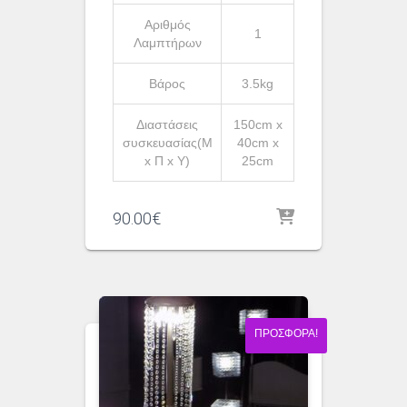
Αριθμός
1
Λαμπτήρων
Βάρος
3.5kg
Διαστάσεις
150cm x
συσκευασίας(Μ
40cm x
x Π x Υ)
25cm
90.00
€
ΠΡΟΣΦΟΡΆ!