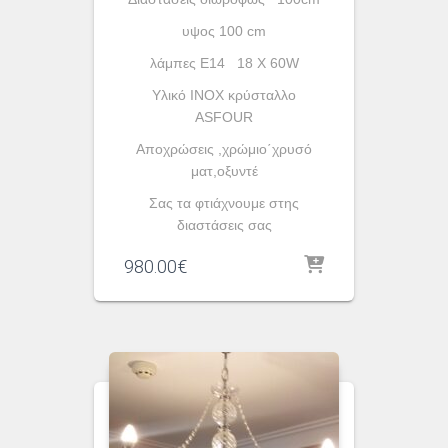
υψος 100 cm
λάμπες Ε14 18 X 60W
Υλικό INOX κρύσταλλο
ASFOUR
Αποχρώσεις ,χρώμιο΄χρυσό
ματ,οξυντέ
Σας τα φτιάχνουμε στης
διαστάσεις σας
980.00
€