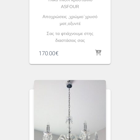
ASFOUR
Αποχρώσεις ,χρώμιο΄χρυσό
ματ,οξυντέ
Σας τα φτιάχνουμε στης
διαστάσεις σας
170.00
€