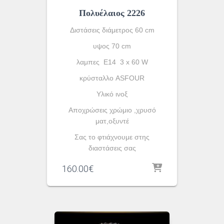
Πολυέλαιος 2226
Διστάσεις διάμετρος 60 cm
υψος 70 cm
λαμπες Ε14 3 x 60 W
κρύσταλλο ASFOUR
Yλικό ινοξ
Αποχρώσεις χρώμιο ,χρυσό
ματ,οξυντέ
Σας το φτιάχνουμε στης
διαστάσεις σας
160.00
€