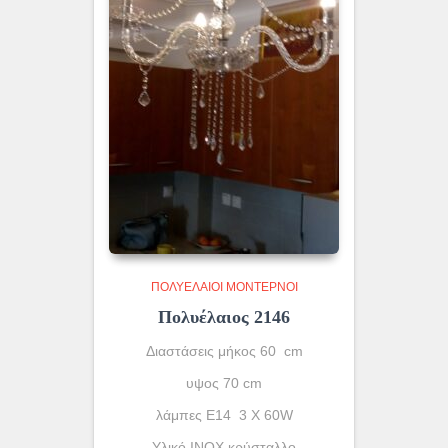
ΠΟΛΥΈΛΑΙΟΙ ΜΟΝΤΈΡΝΟΙ
Πολυέλαιος 2146
Διαστάσεις μήκος 60 cm
υψος 70 cm
λάμπες Ε14 3 X 60W
Υλικό INOX κρύσταλλο