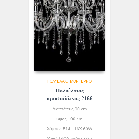
ΠΟΛΥΈΛΑΙΟΙ ΜΟΝΤΈΡΝΟΙ
Πολυέλαιος
κρυστάλλινος 2166
Διαστάσεις 90 cm
υψος 100 cm
λάμπες Ε14 16X 60W
Υλικό INOX κρύσταλλο