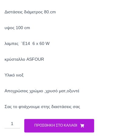
Διστάσεις διάμετρος 80.cm
υψος 100 cm
λαμπες `Ε14 6 x 60 W
κρύσταλλο ASFOUR
Yλικό ινοξ
Αποχρώσεις χρώμιο ,χρυσό ματ,οξυντέ
Σας το φτιάχνουμε στης διαστάσεις σας
Πολυέλαιος
ΠΡΟΣΘΉΚΗ ΣΤΟ ΚΑΛΆΘΙ
κρυστάλλινος
2206