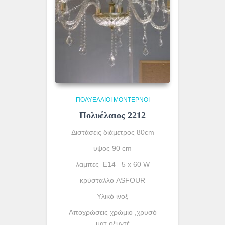
ΠΟΛΥΈΛΑΙΟΙ ΜΟΝΤΈΡΝΟΙ
Πολυέλαιος 2212
Διστάσεις διάμετρος 80cm
υψος 90 cm
λαμπες Ε14 5 x 60 W
κρύσταλλο ASFOUR
Yλικό ινοξ
Αποχρώσεις χρώμιο ,χρυσό
ματ,οξυντέ