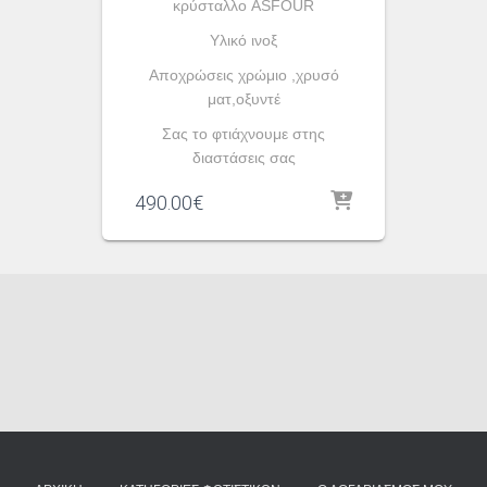
κρύσταλλο ASFOUR
Yλικό ινοξ
Αποχρώσεις χρώμιο ,χρυσό
ματ,οξυντέ
Σας το φτιάχνουμε στης
διαστάσεις σας
490.00
€