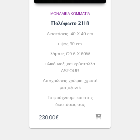
ΜΟΝΆΔΙΚΑ ΚΟΜΜΆΤΙΑ
Πολύφωτο 2118
Διαστάσεις 40 Χ 40 cm
υψος 30 cm
λάμπες G9 6 X 60W
υλικό ινοξ ,και κρύσταλλα
ASFOUR
Aποχρώσεις χρώμιο ,χρυσό
ματ,οξυντέ
To φτιάχνουμε και στης
διαστάσεις σας
230.00
€