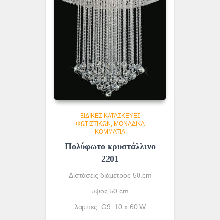
ΕΙΔΙΚΈΣ ΚΑΤΑΣΚΕΥΈΣ
ΦΩΤΙΣΤΙΚΏΝ
ΜΟΝΆΔΙΚΑ
ΚΟΜΜΆΤΙΑ
Πολύφωτο κρυστάλλινο
2201
Διστάσεις διάμετρος 50.cm
υψος 50 cm
λαμπες G9 10 x 60 W