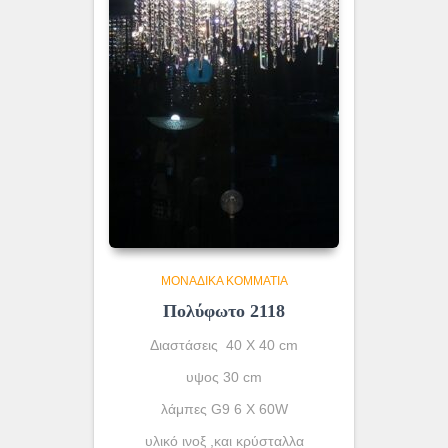
ΜΟΝΆΔΙΚΑ ΚΟΜΜΆΤΙΑ
Πολύφωτο 2118
Διαστάσεις 40 Χ 40 cm
υψος 30 cm
λάμπες G9 6 X 60W
υλικό ινοξ ,και κρύσταλλα