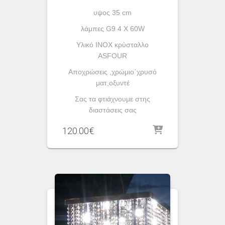
υψος 35 cm
λάμπες G9 4 X 60W
Υλικό INOX κρύσταλλο
ASFOUR
Αποχρώσεις ,χρώμιο΄χρυσό
ματ,οξυντέ
Σας τα φτιάχνουμε στης
διαστάσεις σας
120.00
€