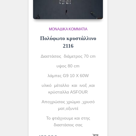
ΜΟΝΆΔΙΚΑ ΚΟΜΜΆΤΙΑ
Πολύφωτο κρυστάλλινο
2116
Διαστάσεις διάμετρος 70 cm
υψος 80 cm
λάμπες G9 10 X 60W
υλικό μέταλλο και ινοξ ,και
κρύσταλλα ASFOUR
Aποχρώσεις χρώμιο ,χρυσό
ματ,οξυντέ
To φτιάχνουμε και στης
διαστάσεις σας