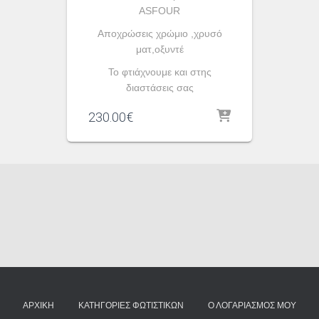
ASFOUR
Aποχρώσεις χρώμιο ,χρυσό
ματ,οξυντέ
To φτιάχνουμε και στης
διαστάσεις σας
230.00
€
ΑΡΧΙΚΉ
ΚΑΤΗΓΟΡΊΕΣ ΦΩΤΙΣΤΙΚΏΝ
Ο ΛΟΓΑΡΙΑΣΜΌΣ ΜΟΥ