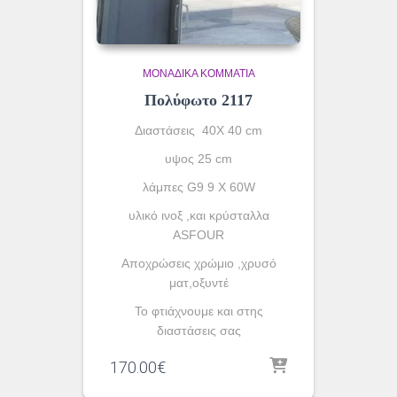
ΜΟΝΆΔΙΚΑ ΚΟΜΜΆΤΙΑ
Πολύφωτο 2117
Διαστάσεις 40Χ 40 cm
υψος 25 cm
λάμπες G9 9 X 60W
υλικό ινοξ ,και κρύσταλλα
ASFOUR
Aποχρώσεις χρώμιο ,χρυσό
ματ,οξυντέ
To φτιάχνουμε και στης
διαστάσεις σας
170.00
€