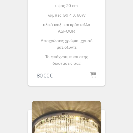
υψος 20 cm
λάμπες G9 4 X 60W
υλικό ινοξ ,και κρύσταλλα
ASFOUR
Aποχρώσεις χρώμιο ,χρυσό
ματ,οξυντέ
To φτιάχνουμε και στης
διαστάσεις σας
80.00
€