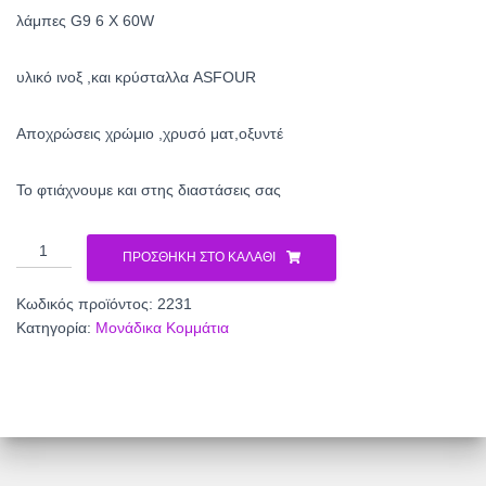
λάμπες G9 6 X 60W
υλικό ινοξ ,και κρύσταλλα ASFOUR
Aποχρώσεις χρώμιο ,χρυσό ματ,οξυντέ
To φτιάχνουμε και στης διαστάσεις σας
Μπάρα
ΠΡΟΣΘΉΚΗ ΣΤΟ ΚΑΛΆΘΙ
κρυστάλλινη
2231
Κωδικός προϊόντος:
2231
ποσότητα
Κατηγορία:
Μονάδικα Κομμάτια