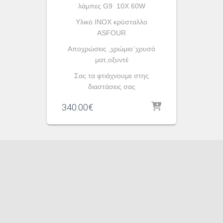
λάμπες G9 10X 60W
Υλικό INOX κρύσταλλο
ASFOUR
Αποχρώσεις ,χρώμιο΄χρυσό
ματ,οξυντέ
Σας τα φτιάχνουμε στης
διαστάσεις σας
340.00
€