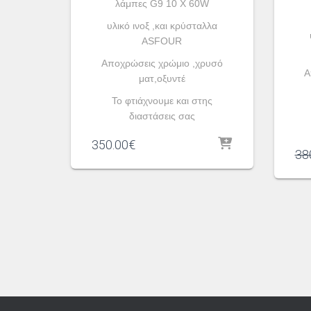
λάμπες G9 10 X 60W
υλικό ινοξ ,και κρύσταλλα
ASFOUR
Aποχρώσεις χρώμιο ,χρυσό
A
ματ,οξυντέ
To φτιάχνουμε και στης
διαστάσεις σας
350.00
€
38