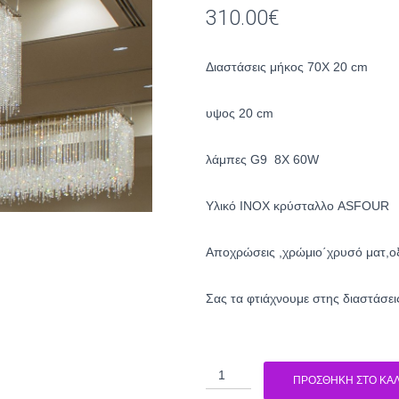
310.00
€
Διαστάσεις μήκος 70Χ 20 cm
υψος 20 cm
λάμπες G9 8X 60W
Υλικό INOX κρύσταλλο ASFOUR
Αποχρώσεις ,χρώμιο΄χρυσό ματ,ο
Σας τα φτιάχνουμε στης διαστάσει
Μπάρα
ΠΡΟΣΘΉΚΗ ΣΤΟ ΚΑΛ
κρυστάλλινη