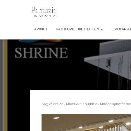
ΑΡΧΙΚΉ
ΚΑΤΗΓΟΡΊΕΣ ΦΩΤΙΣΤΙΚΏΝ
Ο ΛΟΓΑΡΙΑ
Αρχική σελίδα
/
Μονάδικα Κομμάτια
/ Μπάρα κρυστάλλιν