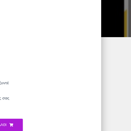
ξυντέ
ς σας
ΆΘΙ