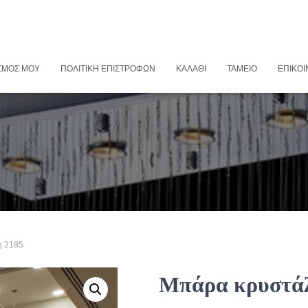
ΣΜΌΣ ΜΟΥ
ΠΟΛΙΤΙΚΉ ΕΠΙΣΤΡΟΦΏΝ
ΚΑΛΆΘΙ
ΤΑΜΕΊΟ
ΕΠΙΚΟΙ
η 2185
Μπάρα κρυστάλ