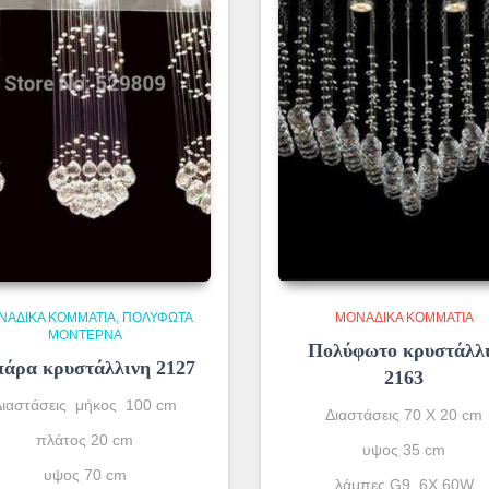
ΝΆΔΙΚΑ ΚΟΜΜΆΤΙΑ
ΠΟΛΎΦΩΤΑ
ΜΟΝΆΔΙΚΑ ΚΟΜΜΆΤΙΑ
ΜΟΝΤΈΡΝΑ
Πολύφωτο κρυστάλλ
άρα κρυστάλλινη 2127
2163
Διαστάσεις μήκος 100 cm
Διαστάσεις 70 Χ 20 cm
πλάτος 20 cm
υψος 35 cm
υψος 70 cm
λάμπες G9 6X 60W