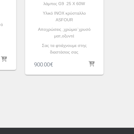
λάμπες G9 25 X 60W
Υλικό INOX κρύσταλλο
ASFOUR
σό
Αποχρώσεις ,χρώμιο΄χρυσό
ματ,οξυντέ
Σας τα φτιάχνουμε στης
διαστάσεις σας
900.00
€