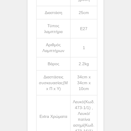
Διαστάση
25cm
Τύπος
Ε27
λαμπτήρα
Αριθμός
1
Λαμπτήρων
Βάρος
2.2kg
Διαστάσεις
34cm x
συσκευασίας(Μ
34cm x
x Π x Υ)
10cm
Λευκό(Κωδ.
473-1/1) ,
Λευκό/
Extra Χρώματα
πατίνα
ασημί(Κωδ.