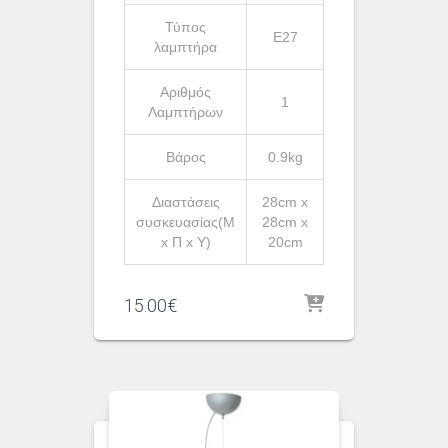
Τύπος
Ε27
λαμπτήρα
Αριθμός
1
Λαμπτήρων
Βάρος
0.9kg
Διαστάσεις
28cm x
συσκευασίας(Μ
28cm x
x Π x Υ)
20cm
15.00
€