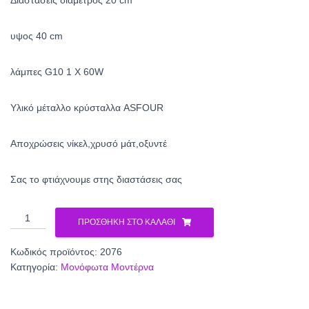
Διαστάσεις διάμετρος 20 cm
υψος 40 cm
λάμπες G10 1 X 60W
Yλικό μέταλλο κρύσταλλα ASFOUR
Αποχρώσεις νίκελ,χρυσό μάτ,οξυντέ
Σας το φτιάχνουμε στης διαστάσεις σας
Μονόφωτο
ΠΡΟΣΘΉΚΗ ΣΤΟ ΚΑΛΆΘΙ
κρυστάλλινο
2076
Κωδικός προϊόντος:
2076
ποσότητα
Κατηγορία:
Μονόφωτα Μοντέρνα