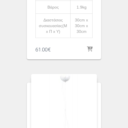
Βάρος
1.9kg
Διαστάσεις
30cm x
συσκευασίας(Μ
30cm x
x Π x Υ)
30cm
61.00
€