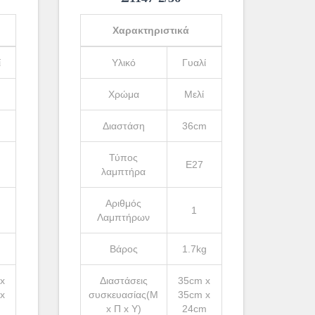
Χαρακτηριστικά
ί
Υλικό
Γυαλί
Χρώμα
Μελί
m
Διαστάση
36cm
Τύπος
Ε27
λαμπτήρα
Αριθμός
1
Λαμπτήρων
g
Βάρος
1.7kg
x
Διαστάσεις
35cm x
x
συσκευασίας(Μ
35cm x
m
x Π x Υ)
24cm