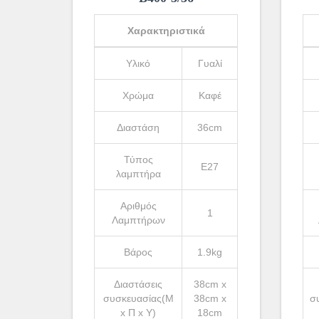
Χαρακτηριστικά
Υλικό
Γυαλί
Χρώμα
Καφέ
Διαστάση
36cm
Τύπος
Ε27
λαμπτήρα
Αριθμός
1
Λαμπτήρων
Βάρος
1.9kg
Διαστάσεις
38cm x
συσκευασίας(Μ
38cm x
σ
x Π x Υ)
18cm