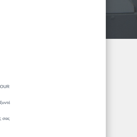
SFOUR
ξυντέ
ς σας