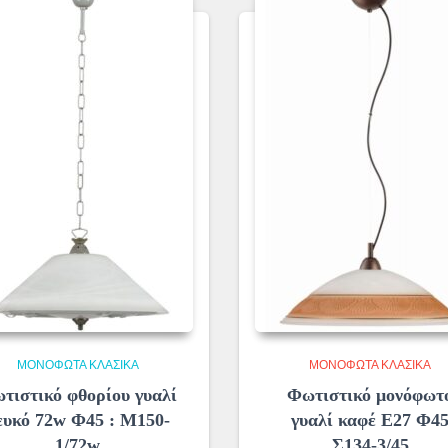
ΜΟΝΌΦΩΤΑ ΚΛΑΣΙΚΆ
ΜΟΝΌΦΩΤΑ ΚΛΑΣΙΚΆ
τιστικό φθορίου γυαλί
Φωτιστικό μονόφωτ
ευκό 72w Φ45 : Μ150-
γυαλί καφέ Ε27 Φ4
1/72w
Σ134-3/45