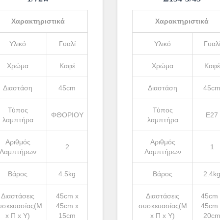
Χαρακτηριστικά
Χαρακτηριστικά
Υλικό
Γυαλί
Υλικό
Γυαλ
Χρώμα
Καφέ
Χρώμα
Καφέ
Διαστάση
45cm
Διαστάση
45c
Τύπος
Τύπος
ΦΘΟΡΙΟΥ
Ε27
λαμπτήρα
λαμπτήρα
Αριθμός
Αριθμός
2
1
Λαμπτήρων
Λαμπτήρων
Βάρος
4.5kg
Βάρος
2.4k
Διαστάσεις
45cm x
Διαστάσεις
45cm 
υσκευασίας(Μ
45cm x
συσκευασίας(Μ
45cm 
x Π x Υ)
15cm
x Π x Υ)
20c