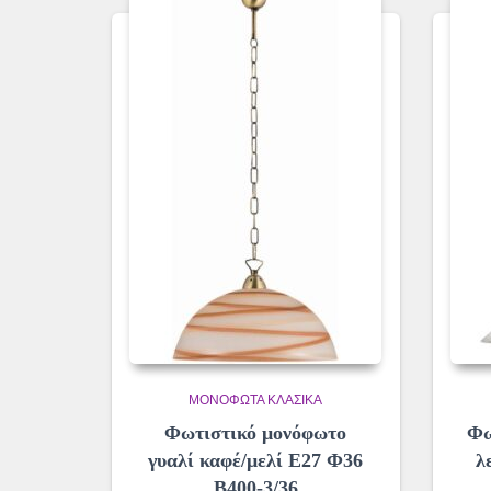
ΜΟΝΌΦΩΤΑ ΚΛΑΣΙΚΆ
Φωτιστικό μονόφωτο
Φω
γυαλί καφέ/μελί Ε27 Φ36
λ
Β400-3/36