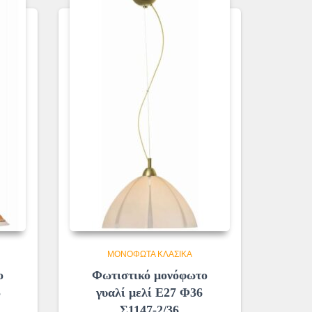
ΜΟΝΌΦΩΤΑ ΚΛΑΣΙΚΆ
ο
Φωτιστικό μονόφωτο
5
γυαλί μελί Ε27 Φ36
Σ1147-2/36