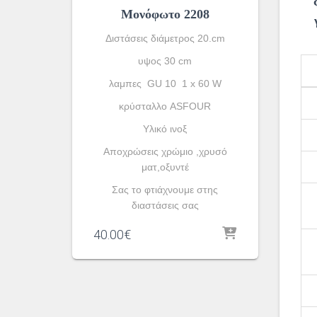
Μονόφωτο 2208
Διστάσεις διάμετρος 20.cm
υψος 30 cm
λαμπες GU 10 1 x 60 W
κρύσταλλο ASFOUR
Yλικό ινοξ
Αποχρώσεις χρώμιο ,χρυσό
ματ,οξυντέ
Σας το φτιάχνουμε στης
διαστάσεις σας
40.00
€