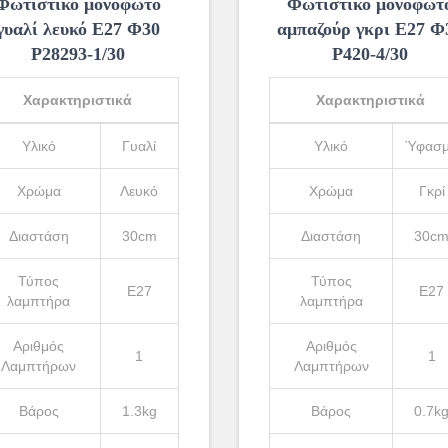
Φωτιστικό μονόφωτο
Φωτιστικό μονόφωτ
γυαλί λευκό Ε27 Φ30
αμπαζούρ γκρι Ε27 Φ
Ρ28293-1/30
Ρ420-4/30
Χαρακτηριστικά
Χαρακτηριστικά
Υλικό
Γυαλί
Υλικό
Ύφασ
Χρώμα
Λευκό
Χρώμα
Γκρί
Διαστάση
30cm
Διαστάση
30c
Τύπος
Τύπος
Ε27
Ε27
λαμπτήρα
λαμπτήρα
Αριθμός
Αριθμός
1
1
Λαμπτήρων
Λαμπτήρων
Βάρος
1.3kg
Βάρος
0.7k