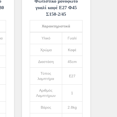
ο
Φωτιστικό μονόφωτο
30
γυαλί καφέ Ε27 Φ45
Σ150-2/45
Χαρακτηριστικά
μα
Υλικό
Γυαλί
Χρώμα
Καφέ
m
Διαστάση
45cm
Τύπος
Ε27
λαμπτήρα
Αριθμός
1
Λαμπτήρων
g
Βάρος
2.8kg