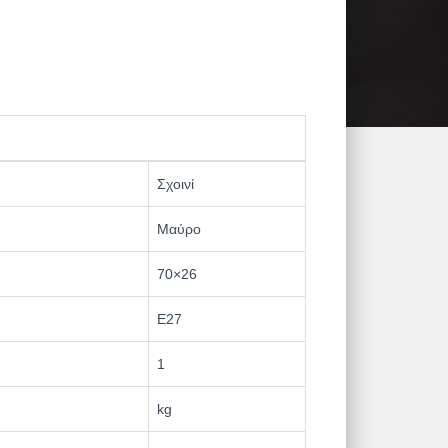
Σχοινί
Μαύρο
70×26
Ε27
1
kg