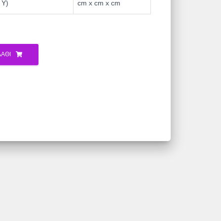
 Υ)
cm x cm x cm
ΆΘΙ