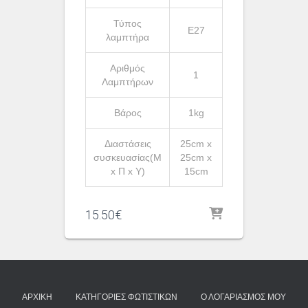
Τύπος
Ε27
λαμπτήρα
Αριθμός
1
Λαμπτήρων
Βάρος
1kg
Διαστάσεις
25cm x
συσκευασίας(Μ
25cm x
x Π x Υ)
15cm
15.50
€
ΑΡΧΙΚΉ
ΚΑΤΗΓΟΡΊΕΣ ΦΩΤΙΣΤΙΚΏΝ
Ο ΛΟΓΑΡΙΑΣΜΌΣ ΜΟΥ