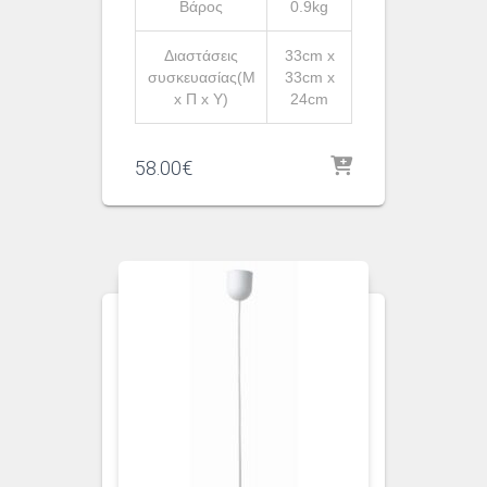
Βάρος
0.9kg
Διαστάσεις
33cm x
συσκευασίας(Μ
33cm x
x Π x Υ)
24cm
58.00
€