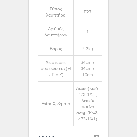
Τύπος
Ε27
λαμπτήρα
Αριθμός
1
Λαμπτήρων
Βάρος
2.2kg
Διαστάσεις
34cm x
συσκευασίας(Μ
34cm x
x Π x Υ)
10cm
Λευκό(Κωδ.
473-1/1) ,
Λευκό/
Extra Χρώματα
πατίνα
ασημί(Κωδ.
473-16/1)