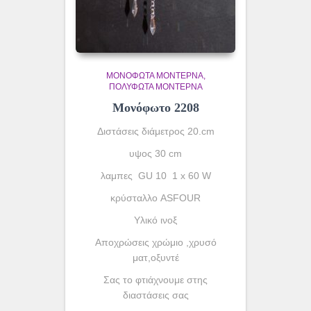
ΜΟΝΌΦΩΤΑ ΜΟΝΤΈΡΝΑ
ΠΟΛΎΦΩΤΑ ΜΟΝΤΈΡΝΑ
Μονόφωτο 2208
Διστάσεις διάμετρος 20.cm
υψος 30 cm
λαμπες GU 10 1 x 60 W
κρύσταλλο ASFOUR
Yλικό ινοξ
Αποχρώσεις χρώμιο ,χρυσό
ματ,οξυντέ
Σας το φτιάχνουμε στης
διαστάσεις σας