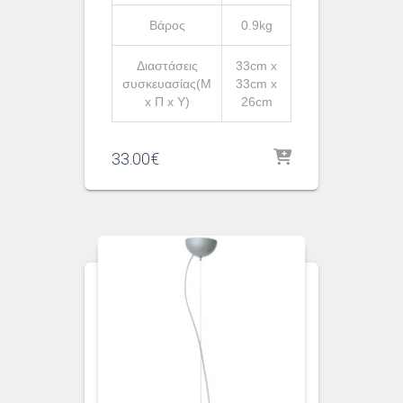
Βάρος
0.9kg
Διαστάσεις
33cm x
συσκευασίας(Μ
33cm x
x Π x Υ)
26cm
33.00
€