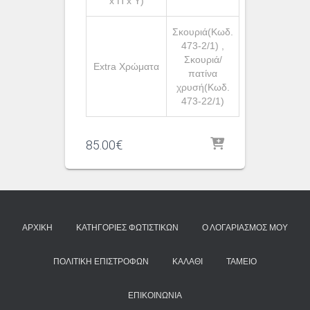
x Π x Υ)
Σκουριά(Κωδ.
473-2/1) ,
Σκουριά/
Extra Χρώματα
πατίνα
χρυσή(Κωδ.
473-22/1)
85.00
€
ΑΡΧΙΚΉ
ΚΑΤΗΓΟΡΊΕΣ ΦΩΤΙΣΤΙΚΏΝ
Ο ΛΟΓΑΡΙΑΣΜΌΣ ΜΟΥ
ΠΟΛΙΤΙΚΉ ΕΠΙΣΤΡΟΦΏΝ
ΚΑΛΆΘΙ
ΤΑΜΕΊΟ
ΕΠΙΚΟΙΝΩΝΊΑ