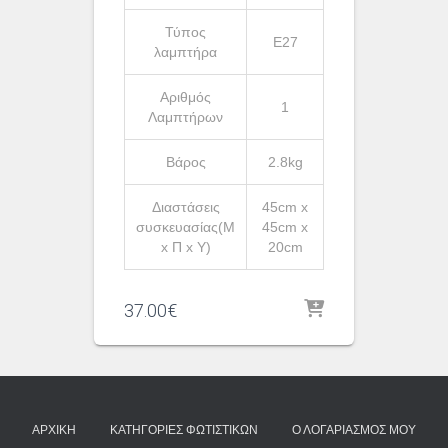
Τύπος
Ε27
λαμπτήρα
Αριθμός
1
Λαμπτήρων
Βάρος
2.8kg
Διαστάσεις
45cm x
συσκευασίας(Μ
45cm x
x Π x Υ)
20cm
37.00
€
ΑΡΧΙΚΉ
ΚΑΤΗΓΟΡΊΕΣ ΦΩΤΙΣΤΙΚΏΝ
Ο ΛΟΓΑΡΙΑΣΜΌΣ ΜΟΥ