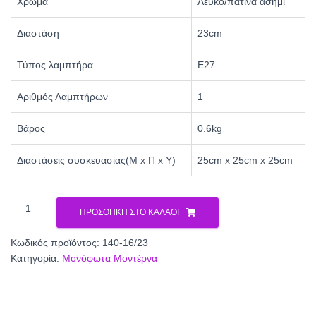
Χρώμα
Λευκό/πατίνα ασημί
Διαστάση
23cm
Τύπος λαμπτήρα
Ε27
Αριθμός Λαμπτήρων
1
Βάρος
0.6kg
Διαστάσεις συσκευασίας(Μ x Π x Υ)
25cm x 25cm x 25cm
ΜΟΝΟΦΩΤΟ
ΠΡΟΣΘΉΚΗ ΣΤΟ ΚΑΛΆΘΙ
ΑΛΟΥΜΙΝΙΟΥ
140-
Κωδικός προϊόντος:
140-16/23
16/23
Κατηγορία:
Μονόφωτα Μοντέρνα
ποσότητα