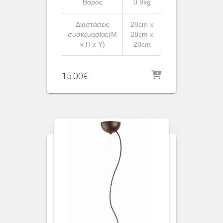
Βάρος
0.9kg
Διαστάσεις
28cm x
συσκευασίας(Μ
28cm x
x Π x Υ)
20cm
15.00
€