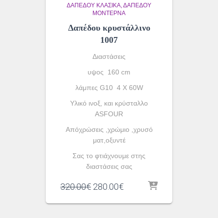
ΔΑΠΈΔΟΥ ΚΛΑΣΙΚΆ
ΔΑΠΈΔΟΥ
ΜΟΝΤΈΡΝΑ
Δαπέδου κρυστάλλινο
1007
Διαστάσεις
υψος 160 cm
λάμπες G10 4 X 60W
Yλικό ινοξ, και κρύσταλλο
ASFOUR
Απόχρώσεις ,χρώμιο ,χρυσό
ματ,οξυντέ
Σας το φτιάχνουμε στης
διαστάσεις σας
Original
Η
320.00
€
280.00
€
price
τρέχουσα
was:
τιμή
320.00€.
είναι: