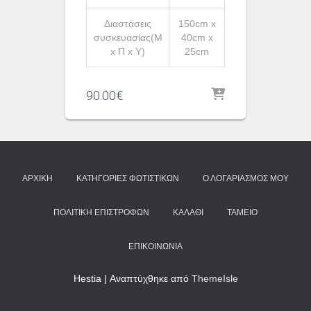
Διαστάσεις
150cm x
συσκευασίας(Μ
40cm x
x Π x Υ)
25cm
90.00
€
ΑΡΧΙΚΉ
ΚΑΤΗΓΟΡΊΕΣ ΦΩΤΙΣΤΙΚΏΝ
Ο ΛΟΓΑΡΙΑΣΜΌΣ ΜΟΥ
ΠΟΛΙΤΙΚΉ ΕΠΙΣΤΡΟΦΏΝ
ΚΑΛΆΘΙ
ΤΑΜΕΊΟ
ΕΠΙΚΟΙΝΩΝΊΑ
Hestia | Αναπτύχθηκε από
ThemeIsle