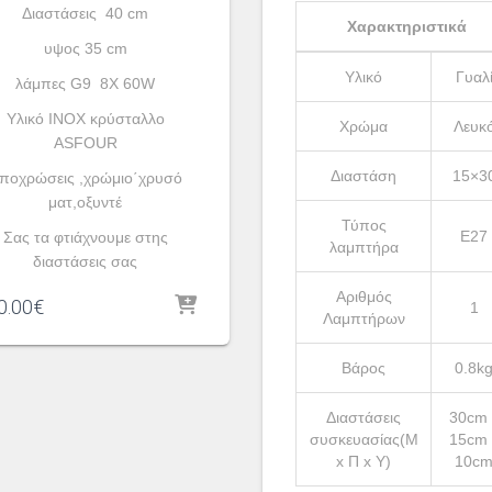
Διαστάσεις 40 cm
Χαρακτηριστικά
υψος 35 cm
Υλικό
Γυαλ
λάμπες G9 8X 60W
Υλικό INOX κρύσταλλο
Χρώμα
Λευκ
ASFOUR
Διαστάση
15×3
ποχρώσεις ,χρώμιο΄χρυσό
ματ,οξυντέ
Τύπος
Ε27
Σας τα φτιάχνουμε στης
λαμπτήρα
διαστάσεις σας
Αριθμός
0.00
€
1
Λαμπτήρων
Βάρος
0.8k
Διαστάσεις
30cm 
συσκευασίας(Μ
15cm 
x Π x Υ)
10c