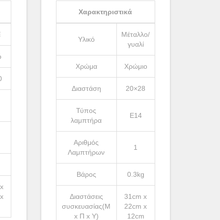
Χαρακτηριστικά
ί
Μέταλλο/
Υλικό
γυαλί
ό
Χρώμα
Χρώμιο
0
Διαστάση
20×28
Τύπος
Ε14
λαμπτήρα
Αριθμός
1
Λαμπτήρων
g
Βάρος
0.3kg
x
x
Διαστάσεις
31cm x
m
συσκευασίας(Μ
22cm x
x Π x Υ)
12cm