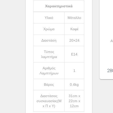
Χαρακτηριστικά
Υλικό
Μέταλλο
Χρώμα
Καφέ
Διαστάση
20×24
Α
Τύπος
Ε14
λαμπτήρα
Αριθμός
28
1
Λαμπτήρων
Βάρος
0.4kg
Διαστάσεις
31cm x
συσκευασίας(Μ
22cm x
x Π x Υ)
12cm