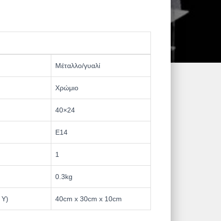
Μέταλλο/γυαλί
Χρώμιο
40×24
Ε14
1
0.3kg
 Υ)
40cm x 30cm x 10cm