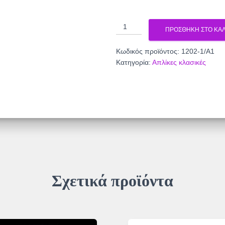
Απλικα
ΠΡΟΣΘΉΚΗ ΣΤΟ ΚΑΛ
χρωμιο
1202-
Κωδικός προϊόντος:
1202-1/Α1
1/
Κατηγορία:
Απλίκες κλασικές
Α1
ποσότητα
Σχετικά προϊόντα