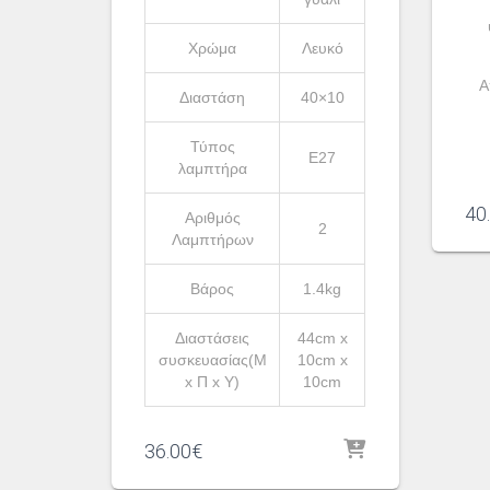
Χρώμα
Λευκό
A
Διαστάση
40×10
Τύπος
Ε27
λαμπτήρα
40
Αριθμός
2
Λαμπτήρων
Βάρος
1.4kg
Διαστάσεις
44cm x
συσκευασίας(Μ
10cm x
x Π x Υ)
10cm
36.00
€