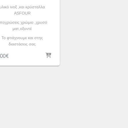
υλικό ινοξ ,και κρύσταλλα
ASFOUR
ποχρώσεις χρώμιο ,χρυσό
ματ,οξυντέ
To φτιάχνουμε και στης
διαστάσεις σας
.00
€