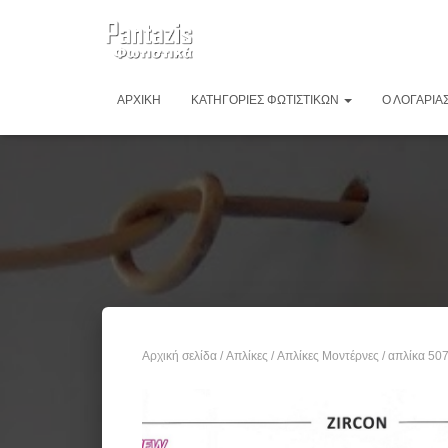
ΑΡΧΙΚΉ
ΚΑΤΗΓΟΡΊΕΣ ΦΩΤΙΣΤΙΚΏΝ
Ο ΛΟΓΑΡΙΑ
Αρχική σελίδα
/
Απλίκες
/
Απλίκες Μοντέρνες
/ απλίκα 50