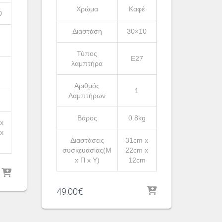
Χρώμα
Καφέ
0
Διαστάση
30×10
Τύπος
Ε27
λαμπτήρα
Αριθμός
1
Λαμπτήρων
g
Βάρος
0.8kg
x
x
Διαστάσεις
31cm x
m
συσκευασίας(Μ
22cm x
x Π x Υ)
12cm
49.00
€