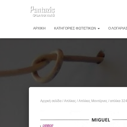
ΑΡΧΙΚΉ
ΚΑΤΗΓΟΡΊΕΣ ΦΩΤΙΣΤΙΚΏΝ
Ο ΛΟΓΑΡΙΑ
Αρχική σελίδα
/
Απλίκες
/
Απλίκες Μοντέρνες
/ απλίκα 32