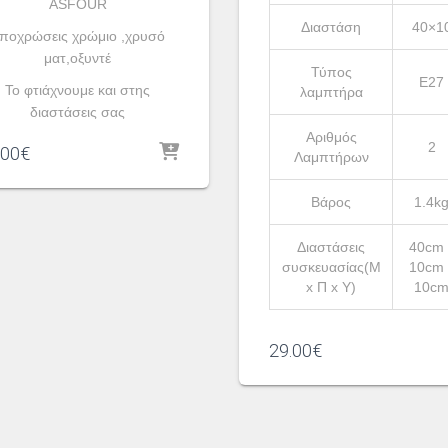
ASFOUR
Διαστάση
40×1
ποχρώσεις χρώμιο ,χρυσό
ματ,οξυντέ
Τύπος
Ε27
To φτιάχνουμε και στης
λαμπτήρα
διαστάσεις σας
Αριθμός
2
.00
€
Λαμπτήρων
Βάρος
1.4k
Διαστάσεις
40cm 
συσκευασίας(Μ
10cm 
x Π x Υ)
10c
29.00
€