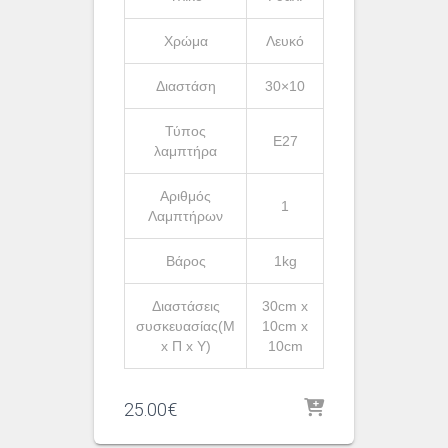
Χρώμα
Λευκό
Διαστάση
30×10
Τύπος
Ε27
λαμπτήρα
Αριθμός
1
Λαμπτήρων
Βάρος
1kg
Διαστάσεις
30cm x
συσκευασίας(Μ
10cm x
x Π x Υ)
10cm
25.00
€