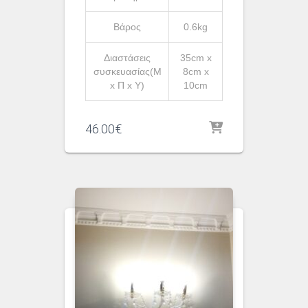
Βάρος
0.6kg
Διαστάσεις
35cm x
συσκευασίας(Μ
8cm x
x Π x Υ)
10cm
46.00
€