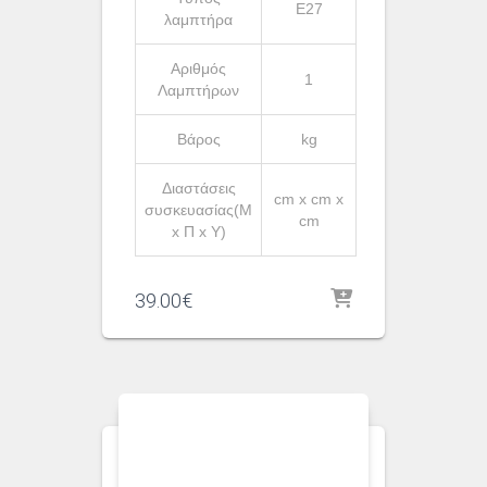
Ε27
λαμπτήρα
Αριθμός
1
Λαμπτήρων
Βάρος
kg
Διαστάσεις
cm x cm x
συσκευασίας(Μ
cm
x Π x Υ)
39.00
€