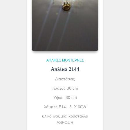
ΑΠΛΊΚΕΣ ΜΟΝΤΈΡΝΕΣ
Απλίκα 2144
Διαστάσεις
πλάτος 30 cm
Υψος 30 cm
λάμπες Ε14 3 X 60W
υλικό ινοξ ,και κρύσταλλα
ASFOUR