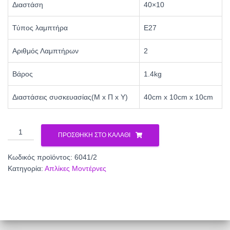
Διαστάση
40×10
Τύπος λαμπτήρα
Ε27
Αριθμός Λαμπτήρων
2
Βάρος
1.4kg
Διαστάσεις συσκευασίας(Μ x Π x Υ)
40cm x 10cm x 10cm
Απλίκα
ΠΡΟΣΘΉΚΗ ΣΤΟ ΚΑΛΆΘΙ
Γυαλί
λευκό
Κωδικός προϊόντος:
6041/2
2xE27
Κατηγορία:
Απλίκες Μοντέρνες
L40
6041/2
ποσότητα