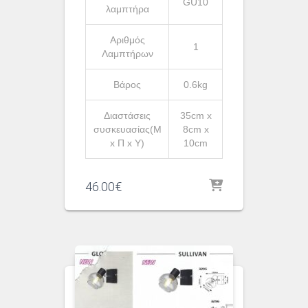
GU10
λαμπτήρα
Αριθμός
1
Λαμπτήρων
Βάρος
0.6kg
Διαστάσεις
35cm x
συσκευασίας(Μ
8cm x
x Π x Υ)
10cm
46.00
€