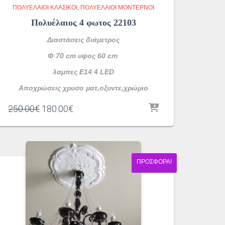
ΠΟΛΥΈΛΑΙΟΙ ΚΛΑΣΙΚΟΊ
ΠΟΛΥΈΛΑΙΟΙ ΜΟΝΤΈΡΝΟΙ
Πολυέλαιος 4 φωτος 22103
Διαστάσεις διάμετρος
Φ 70 cm υψος 60 cm
λαμπες Ε14 4 LED
Αποχρώσεις χρυσο ματ,οξυντε,χρώμιο
Original
Η
250.00
€
180.00
€
price
τρέχουσα
was:
τιμή
250.00€.
είναι:
180.00€.
ΠΡΟΣΦΟΡΆ!