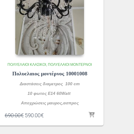
ΠΟΛΥΈΛΑΙΟΙ ΚΛΑΣΙΚΟΊ
ΠΟΛΥΈΛΑΙΟΙ ΜΟΝΤΈΡΝΟΙ
Πολυελαιος μοντέρνος 10001008
Διαστάσεις διαμετρος 100 cm
10 φωτος Ε14 60Watt
Αποχρώσεις μαυρος,ασπρος
Original
Η
690.00
€
590.00
€
price
τρέχουσα
was:
τιμή
690.00€.
είναι: