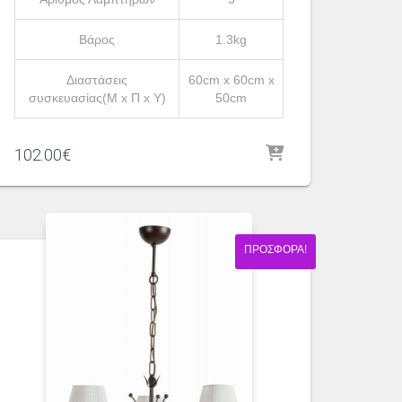
Βάρος
1.3kg
Διαστάσεις
60cm x 60cm x
συσκευασίας(Μ x Π x Υ)
50cm
102.00
€
ΠΡΟΣΦΟΡΆ!