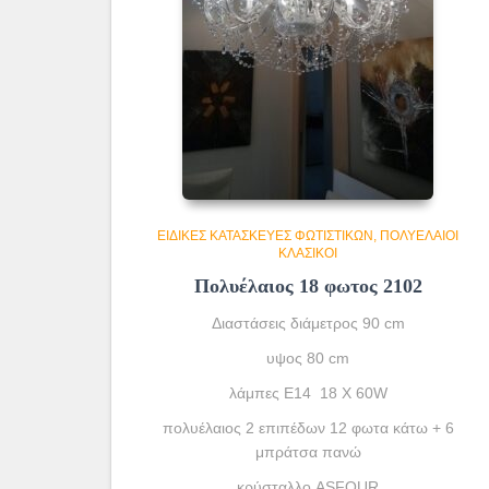
ΕΙΔΙΚΈΣ ΚΑΤΑΣΚΕΥΈΣ ΦΩΤΙΣΤΙΚΏΝ
ΠΟΛΥΈΛΑΙΟΙ
ΚΛΑΣΙΚΟΊ
Πολυέλαιος 18 φωτος 2102
Διαστάσεις διάμετρος 90 cm
υψος 80 cm
λάμπες Ε14 18 X 60W
πολυέλαιος 2 επιπέδων 12 φωτα κάτω + 6
μπράτσα πανώ
κρύσταλλο ASFOUR