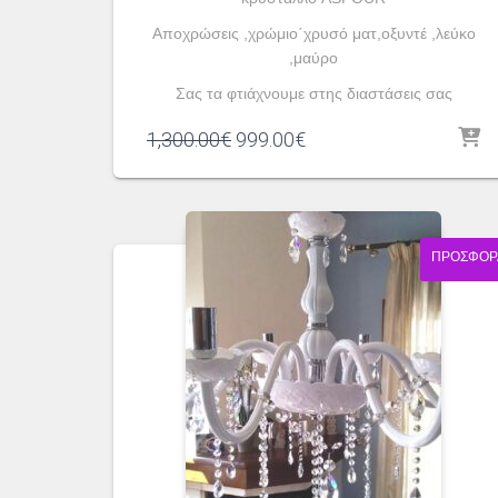
Αποχρώσεις ,χρώμιο΄χρυσό ματ,οξυντέ ,λεύκο
,μαύρο
Σας τα φτιάχνουμε στης διαστάσεις σας
Original
Η
1,300.00
€
999.00
€
price
τρέχουσα
was:
τιμή
1,300.00€.
είναι:
999.00€.
ΠΡΟΣΦΟΡ