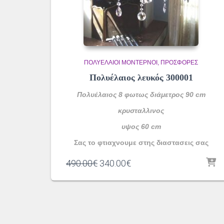
ΠΟΛΥΈΛΑΙΟΙ ΜΟΝΤΈΡΝΟΙ
ΠΡΟΣΦΟΡΕΣ
Πολυέλαιος λευκός 300001
Πολυέλαιος 8 φωτως διάμετρος 90 cm
κρυσταλλινος
υψος 60 cm
Σας το φτιαχνουμε στης διαστασεις σας
Original
Η
490.00
€
340.00
€
price
τρέχουσα
was:
τιμή
490.00€.
είναι:
340.00€.