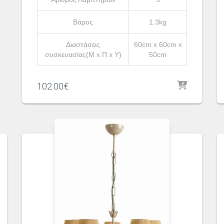
Βάρος
1.3kg
Διαστάσεις
60cm x 60cm x
συσκευασίας(Μ x Π x Υ)
50cm
102.00
€