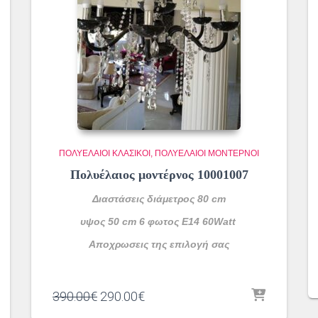
ΠΟΛΥΈΛΑΙΟΙ ΚΛΑΣΙΚΟΊ
ΠΟΛΥΈΛΑΙΟΙ ΜΟΝΤΈΡΝΟΙ
Πολυέλαιος μοντέρνος 10001007
Διαστάσεις διάμετρος 80 cm
υψος 50 cm 6 φωτος Ε14 60Watt
Αποχρωσεις της επιλογή σας
Original
Η
390.00
€
290.00
€
price
τρέχουσα