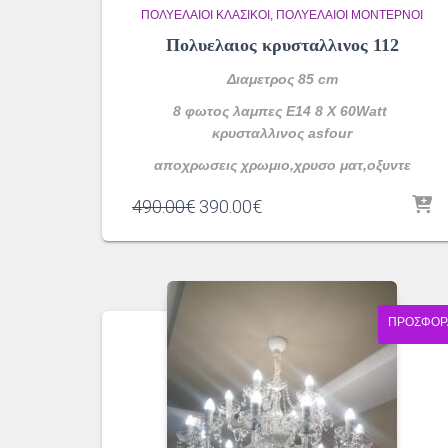
ΠΟΛΥΈΛΑΙΟΙ ΚΛΑΣΙΚΟΊ
ΠΟΛΥΈΛΑΙΟΙ ΜΟΝΤΈΡΝΟΙ
Πολυελαιος κρυσταλλινος 112
Διαμετρος 85 cm
8 φωτος λαμπες Ε14 8 Χ 60Watt
κρυσταλλινος asfour
αποχρωσεις χρωμιο,χρυσο ματ,οξυντε
Original
Η
490.00
€
390.00
€
price
τρέχουσα
was:
τιμή
490.00€.
είναι:
390.00€.
ΠΡΟΣΦΟΡ