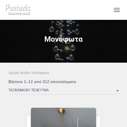
ΕΝΑΛ
Μονόφωτα
Αρχική σελίδα
/ Μονόφωτα
Sorted
Βλέπετε 1–12 από 312 αποτελέσματα
by
latest