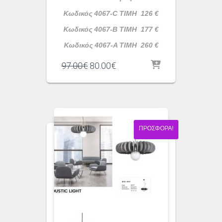
Κωδικός 4067-C ΤΙΜΗ 126 €
Κωδικός 4067-B ΤΙΜΗ 177 €
Κωδικός 4067-A ΤΙΜΗ 260 €
Original
Η
97.00
€
80.00
€
price
τρέχουσα
was:
τιμή
97.00€.
είναι:
80.00€.
ΠΡΟΣΦΟΡΆ!