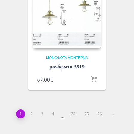
ΜΟΝΌΦΩΤΑ ΜΟΝΤΈΡΝΑ
μονόφωτο 3519
57.00
€
1
2
3
4
24
25
26
→
…