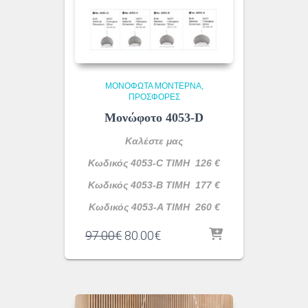
ΜΟΝΌΦΩΤΑ ΜΟΝΤΈΡΝΑ
ΠΡΟΣΦΟΡΕΣ
Μονώφοτο 4053-D
Καλέστε μας
Κωδικός 4053-C ΤΙΜΗ 126 €
Κωδικός 4053-B ΤΙΜΗ 177 €
Κωδικός 4053-A ΤΙΜΗ 260 €
Original
Η
97.00
€
80.00
€
price
τρέχουσα
was:
τιμή
97.00€.
είναι:
80.00€.