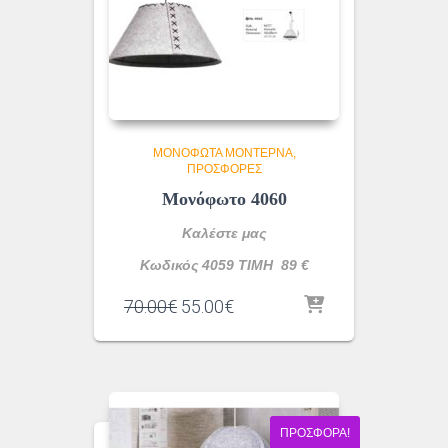
ΜΟΝΌΦΩΤΑ ΜΟΝΤΈΡΝΑ
ΠΡΟΣΦΟΡΕΣ
Μονόφωτο 4060
Καλέστε μας
Κωδικός 4059 ΤΙΜΗ 89 €
Original
Η
70.00
€
55.00
€
price
τρέχουσα
was:
τιμή
70.00€.
είναι:
55.00€.
ΠΡΟΣΦΟΡΆ!