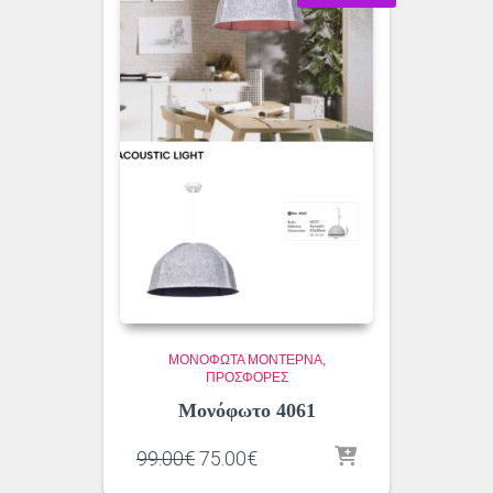
ΜΟΝΌΦΩΤΑ ΜΟΝΤΈΡΝΑ
ΠΡΟΣΦΟΡΕΣ
Μονόφωτο 4061
Original
Η
99.00
€
75.00
€
price
τρέχουσα