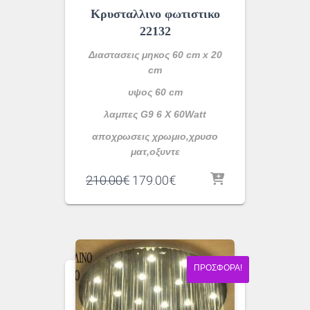
Κρυσταλλινο φωτιστικο
22132
Διαστασεις μηκος 60 cm x 20
cm
υψος 60 cm
λαμπες G9 6 X 60Watt
αποχρωσεις χρωμιο,χρυσο
ματ,οξυντε
Original
Η
210.00
€
179.00
€
price
τρέχουσα
was:
τιμή
210.00€.
είναι:
179.00€.
ΠΡΟΣΦΟΡΆ!