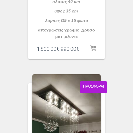
πλατος 40 cm
υψος 35 cm
λαμπες G9 x 15 φωτο
αποχρωσεις χρωμιο ,χρυσο
ματ ,οξυντε
Original
Η
1,800.00
€
990.00
€
price
τρέχουσα
was:
τιμή
1,800.00€.
είναι:
990.00€.
ΠΡΟΣΦΟΡΆ!