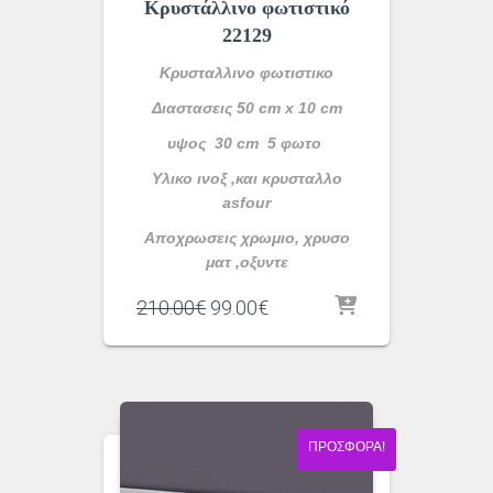
Κρυστάλλινο φωτιστικό
22129
Κρυσταλλινο φωτιστικο
Διαστασεις 50 cm x 10 cm
υψος 30 cm 5 φωτο
Υλικο ινοξ ,και κρυσταλλο
asfour
Αποχρωσεις χρωμιο, χρυσο
ματ ,οξυντε
Original
Η
210.00
€
99.00
€
price
τρέχουσα
was:
τιμή
210.00€.
είναι:
99.00€.
ΠΡΟΣΦΟΡΆ!