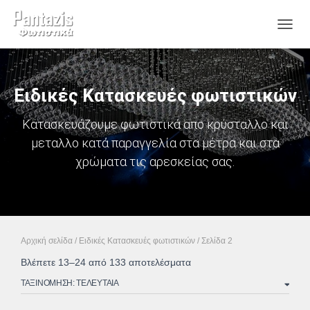
ΕΝΑΛ
Ειδικές Κατασκευές φωτιστικών
Κατασκευάζουμε φωτιστικά απο κρύσταλλο και
μεταλλο κατά παραγγελία στα μέτρα και στα
χρώματα τις αρεσκείας σας.
Αρχική σελίδα
/
Ειδικές Κατασκευές φωτιστικών
/ Σελίδα 2
Sorted
Βλέπετε 13–24 από 133 αποτελέσματα
by
latest