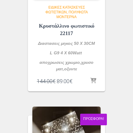
ΕΙΔΙΚΈΣ ΚΑΤΑΣΚΕΥΈΣ
ΦΩΤΙΣΤΙΚΏΝ
ΠΟΛΎΦΩΤΑ
ΜΟΝΤΈΡΝΑ
Κρυστάλλινο φωτιστικό
22117
Διαστασεις μηκος 50 Χ 30CM
L G9 4 X 60Watt
αποχρωσεις χρωμιο,χρυσο
ματ,οξυντε
Original
Η
144.00
€
89.00
€
price
τρέχουσα
was:
τιμή
144.00€.
είναι:
89.00€.
ΠΡΟΣΦΟΡΆ!