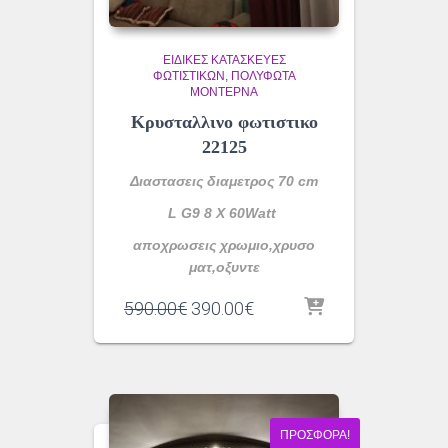
ΕΙΔΙΚΈΣ ΚΑΤΑΣΚΕΥΈΣ
ΦΩΤΙΣΤΙΚΏΝ
ΠΟΛΎΦΩΤΑ
ΜΟΝΤΈΡΝΑ
Κρυσταλλινο φωτιστικο
22125
Διαστασεις διαμετρος 70 cm
L G9 8 X 60Watt
αποχρωσεις χρωμιο,χρυσο
ματ,οξυντε
Original
Η
590.00
€
390.00
€
price
τρέχουσα
was:
τιμή
590.00€.
είναι:
390.00€.
ΠΡΟΣΦΟΡΆ!