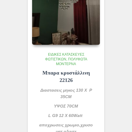
ΕΙΔΙΚΈΣ ΚΑΤΑΣΚΕΥΈΣ
ΦΩΤΙΣΤΙΚΏΝ
ΠΟΛΎΦΩΤΑ
ΜΟΝΤΈΡΝΑ
Μπαρα κρυστάλλινη
22126
Διαστασεις μηκος 130 Χ P
35CM
ΥΨΟΣ 70CM
L G9 12 X 60Watt
αποχρωσεις χρωμιο,χρυσο
ματ,οξυντε